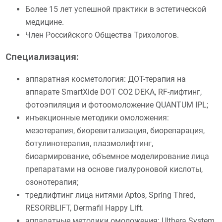
Более 15 лет успешной практики в эстетической
медицине.
Член Российского Общества Трихологов.
Специализация:
аппаратная косметология: ДОТ-терапия на
аппарате SmartXide DOT CO2 DEKA, RF-лифтинг,
фотоэпиляция и фотоомоложение QUANTUM IPL;
инъекционные методики омоложения:
мезотерапия, биоревитализация, биорепарация,
ботулинотерапия, плазмолифтинг,
биоармирование, объемное моделирование лица
препаратами на основе гиалуроновой кислоты,
озонотерапия;
тредлифтинг лица нитями Aptos, Spring Thred,
RESORBLIFT, Dermafil Happy Lift.
аппаратные методики омоложения: Ulthera System,