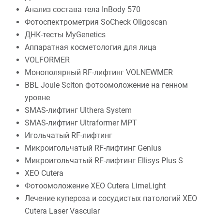
Анализ состава тела InBody 570
Фотоспектрометрия SoCheck Oligoscan
ДНК-тесты MyGenetics
Аппаратная косметология для лица
VOLFORMER
Монополярный RF-лифтинг VOLNEWMER
BBL Joule Sciton фотоомоложение на генном
уровне
SMAS-лифтинг Ulthera System
SMAS-лифтинг Ultraformer MPT
Игольчатый RF-лифтинг
Микроигольчатый RF-лифтинг Genius
Микроигольчатый RF-лифтинг Ellisys Plus S
XEO Cutera
Фотоомоложение XEO Cutera LimeLight
Лечение купероза и сосудистых патологий XEO
Cutera Laser Vascular