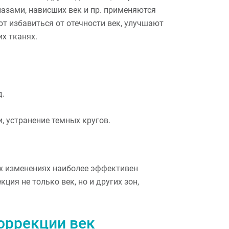
азами, нависших век и пр. применяются
т избавиться от отечности век, улучшают
х тканях.
д.
, устранение темных кругов.
ых изменениях наиболее эффективен
ия не только век, но и других зон,
оррекции век