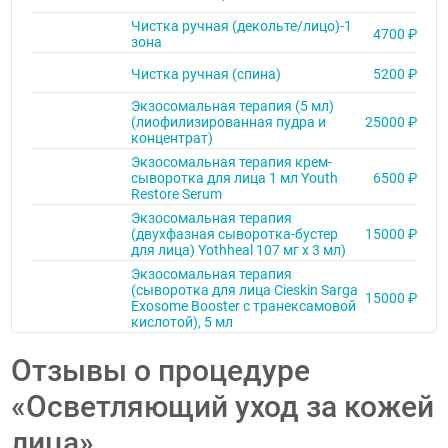
Чистка ручная (декольте/лицо)-1
4700 ₽
зона
Чистка ручная (спина)
5200 ₽
Экзосомальная терапия (5 мл)
(лиофилизированная пудра и
25000 ₽
концентрат)
Экзосомальная терапия крем-
сыворотка для лица 1 мл Youth
6500 ₽
Restore Serum
Экзосомальная терапия
(двухфазная сыворотка-бустер
15000 ₽
для лица) Yothheal 107 мг х 3 мл)
Экзосомальная терапия
(сыворотка для лица Cieskin Sarga
15000 ₽
Exosome Booster с транексамовой
кислотой), 5 мл
Отзывы о процедуре
«Осветляющий уход за кожей
лица»