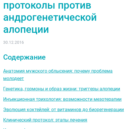
протоколы против
андрогенетической
алопеции
30.12.2016
Содержание
Анатомия мужского облысения: почему проблема
молодеет
Генетика, гормоны и образ жизни: триггеры алопеции
Инъекционная трихология: возможности мезотерапии
Эволюция коктейлей: от витаминов до биорегенерации
Клинический протокол: этапы лечения