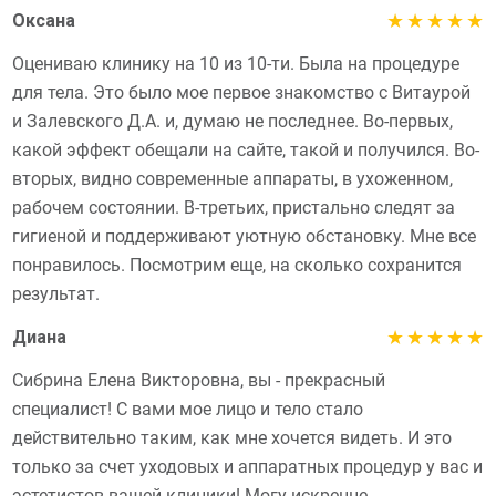
★
★
★
★
★
Оксана
Оцениваю клинику на 10 из 10-ти. Была на процедуре
для тела. Это было мое первое знакомство с Витаурой
и Залевского Д.А. и, думаю не последнее. Во-первых,
какой эффект обещали на сайте, такой и получился. Во-
вторых, видно современные аппараты, в ухоженном,
рабочем состоянии. В-третьих, пристально следят за
гигиеной и поддерживают уютную обстановку. Мне все
понравилось. Посмотрим еще, на сколько сохранится
результат.
★
★
★
★
★
Диана
Сибрина Елена Викторовна, вы - прекрасный
специалист! С вами мое лицо и тело стало
действительно таким, как мне хочется видеть. И это
только за счет уходовых и аппаратных процедур у вас и
эстетистов вашей клиники! Могу искренне