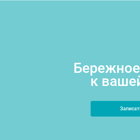
Бережное
к ваше
Записат