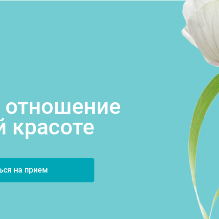
 отношение
й красоте
ься на прием