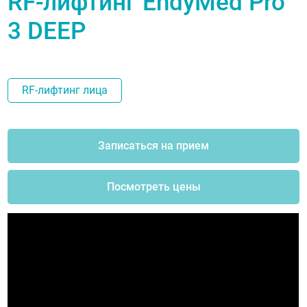
RF-лифтинг EndyMed Pro
3 DEEP
RF-лифтинг лица
Записаться на прием
Посмотреть цены