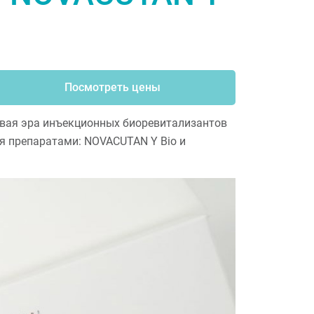
Посмотреть цены
овая эра инъекционных биоревитализантов
я препаратами: NOVACUTAN Y Bio и