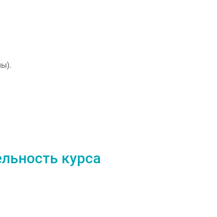
ы).
ельность курса