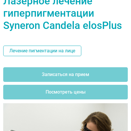
Лазерное лечение
гиперпигментации
Syneron Candela elosPlus
Лечение пигментации на лице
Записаться на прием
Посмотреть цены