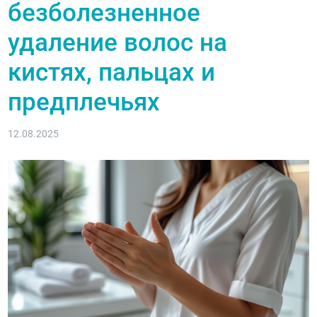
безболезненное
удаление волос на
кистях, пальцах и
предплечьях
12.08.2025