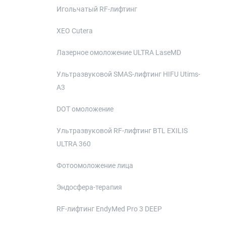
Игольчатый RF-лифтинг
XEO Cutera
Лазерное омоложение ULTRA LaseMD
Ультразвуковой SMAS-лифтинг HIFU Utims-
A3
DOT омоложение
Ультразвуковой RF-лифтинг BTL EXILIS
ULTRA 360
Фотоомоложение лица
Эндосфера-терапия
RF-лифтинг EndyMed Pro 3 DEEP