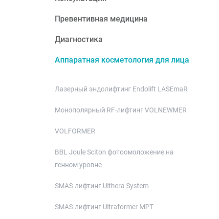
Превентивная медицина
Диагностика
Аппаратная косметология для лица
Лазерный эндолифтинг Endolift LASEmaR
Монополярный RF-лифтинг VOLNEWMER
VOLFORMER
BBL Joule Sciton фотоомоложение на
генном уровне
SMAS-лифтинг Ulthera System
SMAS-лифтинг Ultraformer MPT