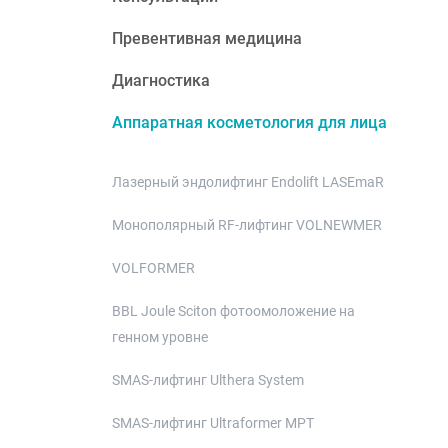
Превентивная медицина
Диагностика
Аппаратная косметология для лица
Лазерный эндолифтинг Endolift LASEmaR
Монополярный RF-лифтинг VOLNEWMER
VOLFORMER
BBL Joule Sciton фотоомоложение на
генном уровне
SMAS-лифтинг Ulthera System
SMAS-лифтинг Ultraformer MPT