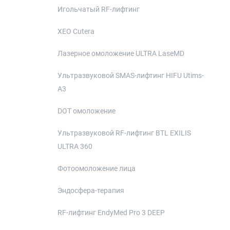
Игольчатый RF-лифтинг
XEO Cutera
Лазерное омоложение ULTRA LaseMD
Ультразвуковой SMAS-лифтинг HIFU Utims-
A3
DOT омоложение
Ультразвуковой RF-лифтинг BTL EXILIS
ULTRA 360
Фотоомоложение лица
Эндосфера-терапия
RF-лифтинг EndyMed Pro 3 DEEP