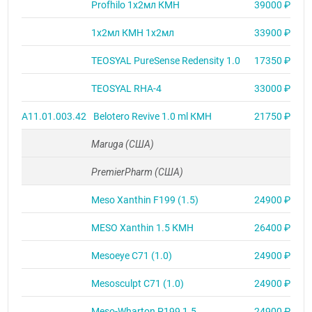
Profhilo 1х2мл КМН
39000 ₽
1х2мл КМН 1х2мл
33900 ₽
TEOSYAL PureSense Redensity 1.0
17350 ₽
TEOSYAL RHA-4
33000 ₽
А11.01.003.42
Belotero Revive 1.0 ml КМН
21750 ₽
Maruga (США)
PremierPharm (США)
Meso Xanthin F199 (1.5)
24900 ₽
MESO Xanthin 1.5 КМН
26400 ₽
Mesoeye C71 (1.0)
24900 ₽
Mesosculpt C71 (1.0)
24900 ₽
Meso-Wharton P199 1.5
24900 ₽