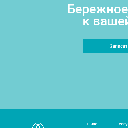
Бережное
к ваше
Записат
О нас
Услу