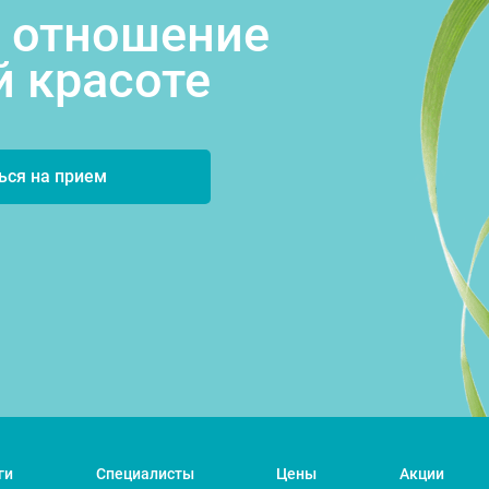
 отношение
й красоте
ься на прием
ги
Специалисты
Цены
Акции