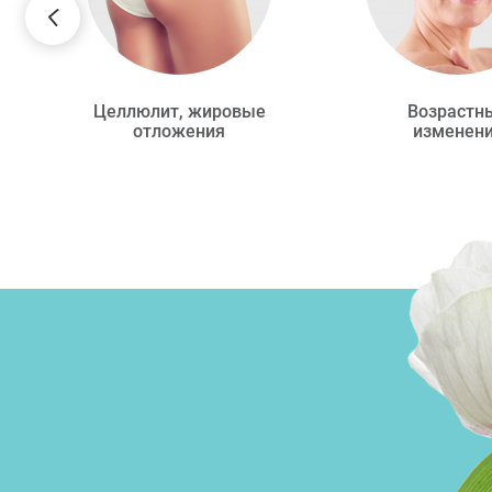
Целлюлит, жировые
Возрастн
отложения
изменен