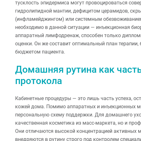
тусклость эпидермиса могут провоцироваться сов
гидролипидной мантии, дефицитом церамидов, ск
(инфламейджингом) или системным обезвоживанием 
необходимо в данной ситуации — инъекционная био
аппаратный лимфодренаж, способен только диплом
оценки. Он же составит оптимальный план терапии,
бюджетом пациента.
Домашняя рутина как част
протокола
Кабинетные процедуры — это лишь часть успеха, оста
кожей дома. Помимо аппаратных и инъекционных ме
персональную схему поддержки. Для домашнего ух
качественная косметика из масс-маркета, но и про
Они отличаются высокой концентрацией активных мо
внедряются в рутину строго под контролем специал