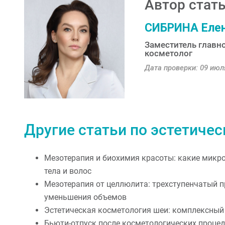
Автор стать
СИБРИНА Елен
Заместитель главно
косметолог
Дата проверки: 09 июля
Другие статьи по эстетиче
Мезотерапия и биохимия красоты: какие микр
тела и волос
Мезотерапия от целлюлита: трехступенчатый п
уменьшения объемов
Эстетическая косметология шеи: комплексный
Бьюти-отпуск после косметологических процед