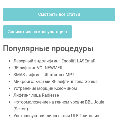
Смотреть все статьи
Записаться на консультацию
Популярные процедуры
Лазерный эндолифтинг Endolift LASEmaR
RF-лифтинг VOLNEWMER
SMAS-лифтинг Ultraformer MPT
Микроигольчатый RF-лифтинг тела Genius
Устранение морщин Ксеомином
Лифтинг лица Radiesse
Фотоомоложение на генном уровне BBL Joule
(Sciton)
Ультразвуковая липосакция ULFIT-липолиз