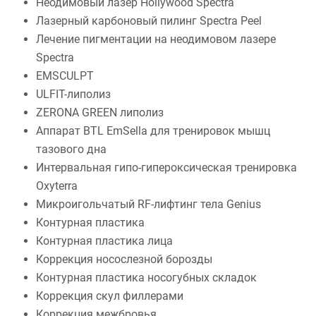
Неодимовый лазер Hollywood Spectra
Лазерный карбоновый пилинг Spectra Peel
Лечение пигментации на неодимовом лазере
Spectra
EMSCULPT
ULFIT-липолиз
ZERONA GREEN липолиз
Аппарат BTL EmSella для тренировок мышц
тазового дна
Интервальная гипо-гипероксическая тренировка
Oxyterra
Микроигольчатый RF-лифтинг тела Genius
Контурная пластика
Контурная пластика лица
Коррекция носослезной борозды
Контурная пластика носогубных складок
Коррекция скул филлерами
Коррекция межбровья