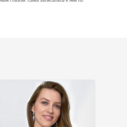
ым глазом. Сама записалась к ней по