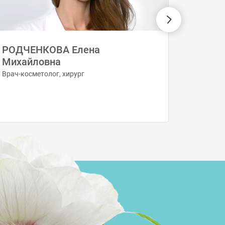
РОДЧЕНКОВА Елена
Налба
Михайловна
Врач - к
трихоло
Врач-косметолог, хирург