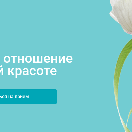
 отношение
й красоте
ься на прием