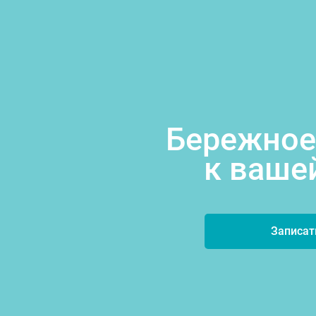
Бережное
к ваше
Записат