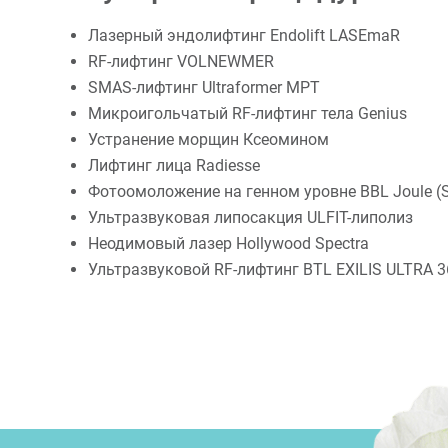
Лазерный эндолифтинг Endolift LASEmaR
RF-лифтинг VOLNEWMER
SMAS-лифтинг Ultraformer MPT
Микроигольчатый RF-лифтинг тела Genius
Устранение морщин Ксеомином
Лифтинг лица Radiesse
Фотоомоложение на генном уровне BBL Joule (S
Ультразвуковая липосакция ULFIT-липолиз
Неодимовый лазер Hollywood Spectra
Ультразвуковой RF-лифтинг BTL EXILIS ULTRA 3