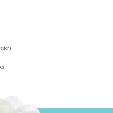
citon)
60