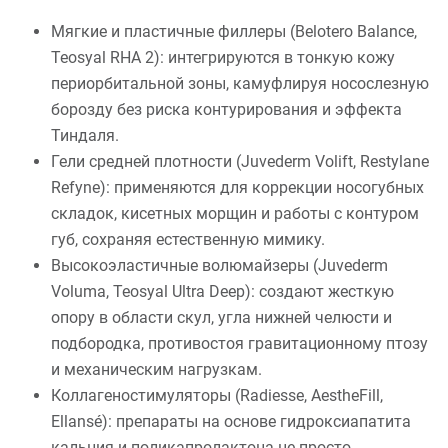
Мягкие и пластичные филлеры (Belotero Balance,
Teosyal RHA 2): интегрируются в тонкую кожу
периорбитальной зоны, камуфлируя носослезную
борозду без риска контурирования и эффекта
Тиндаля.
Гели средней плотности (Juvederm Volift, Restylane
Refyne): применяются для коррекции носогубных
складок, кисетных морщин и работы с контуром
губ, сохраняя естественную мимику.
Высокоэластичные волюмайзеры (Juvederm
Voluma, Teosyal Ultra Deep): создают жесткую
опору в области скул, угла нижней челюсти и
подбородка, противостоя гравитационному птозу
и механическим нагрузкам.
Коллагеностимуляторы (Radiesse, AestheFill,
Ellansé): препараты на основе гидроксиапатита
кальция и поликапролактона не просто