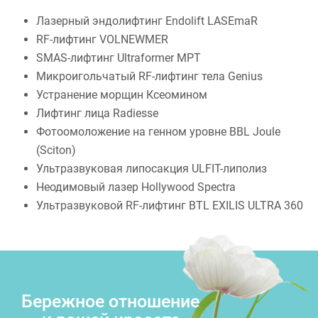
Лазерный эндолифтинг Endolift LASEmaR
RF-лифтинг VOLNEWMER
SMAS-лифтинг Ultraformer MPT
Микроигольчатый RF-лифтинг тела Genius
Устранение морщин Ксеомином
Лифтинг лица Radiesse
Фотоомоложение на генном уровне BBL Joule
(Sciton)
Ультразвуковая липосакция ULFIT-липолиз
Неодимовый лазер Hollywood Spectra
Ультразвуковой RF-лифтинг BTL EXILIS ULTRA 360
Бережное отношение