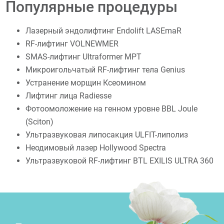
Популярные процедуры
Лазерный эндолифтинг Endolift LASEmaR
RF-лифтинг VOLNEWMER
SMAS-лифтинг Ultraformer MPT
Микроигольчатый RF-лифтинг тела Genius
Устранение морщин Ксеомином
Лифтинг лица Radiesse
Фотоомоложение на генном уровне BBL Joule
(Sciton)
Ультразвуковая липосакция ULFIT-липолиз
Неодимовый лазер Hollywood Spectra
Ультразвуковой RF-лифтинг BTL EXILIS ULTRA 360