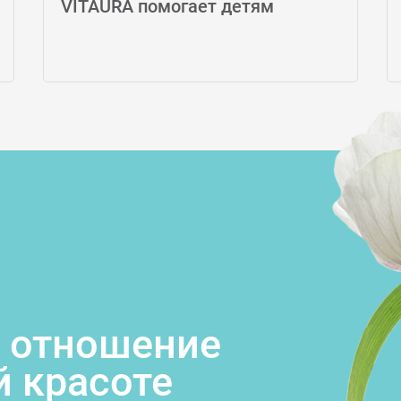
VITAURA помогает детям
 отношение
й красоте