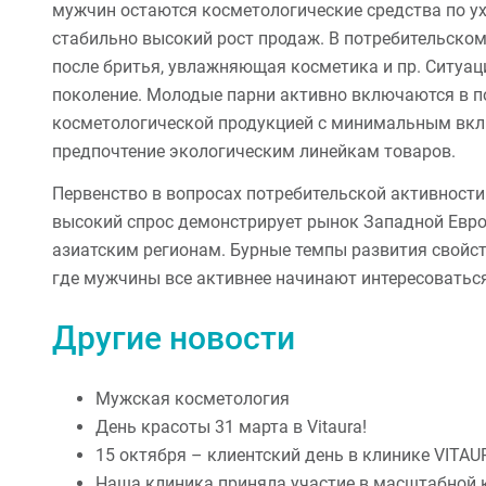
мужчин остаются косметологические средства по ух
стабильно высокий рост продаж. В потребительском
после бритья, увлажняющая косметика и пр. Ситуац
поколение. Молодые парни активно включаются в по
косметологической продукцией с минимальным вкл
предпочтение экологическим линейкам товаров.
Первенство в вопросах потребительской активност
высокий спрос демонстрирует рынок Западной Евр
азиатским регионам. Бурные темпы развития свойс
где мужчины все активнее начинают интересоватьс
Другие новости
Мужская косметология
День красоты 31 марта в Vitaura!
15 октября – клиентский день в клинике VITAU
Наша клиника приняла участие в масштабной