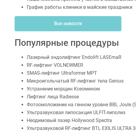
График работы клиники в майские праздники
Все новости
Популярные процедуры
Лазерный эндолифтинг Endolift LASEmaR
RF-лифтинг VOLNEWMER
SMAS-лифтинг Ultraformer MPT
Микроигольчатый RF-лифтинг тела Genius
Устранение морщин Ксеомином
Лифтинг лица Radiesse
Фотоомоложение на генном уровне BBL Joule (S
Ультразвуковая липосакция ULFIT-липолиз
Неодимовый лазер Hollywood Spectra
Ультразвуковой RF-лифтинг BTL EXILIS ULTRA 3