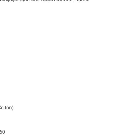
citon)
60