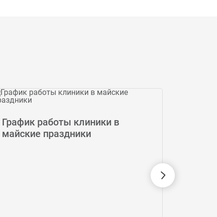
День 
График работы клиники в
Vitaur
майские праздники