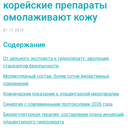
корейские препараты
омолаживают кожу
01.11.2016
Содержание
От цельного экстракта к гидролизату: эволюция
стандартов безопасности
Молекулярный состав: более сотни биоактивных
соединений
Клинические показания к плацентарной мезотерапии
Синергия с современными протоколами 2026 года
Биорегуляторная терапия: составление плана инъекций
плацентарного гидролизата