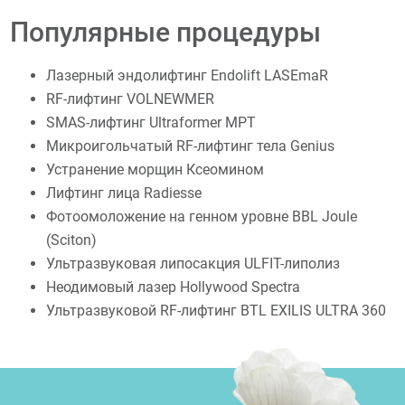
Популярные процедуры
Лазерный эндолифтинг Endolift LASEmaR
RF-лифтинг VOLNEWMER
SMAS-лифтинг Ultraformer MPT
Микроигольчатый RF-лифтинг тела Genius
Устранение морщин Ксеомином
Лифтинг лица Radiesse
Фотоомоложение на генном уровне BBL Joule
(Sciton)
Ультразвуковая липосакция ULFIT-липолиз
Неодимовый лазер Hollywood Spectra
Ультразвуковой RF-лифтинг BTL EXILIS ULTRA 360