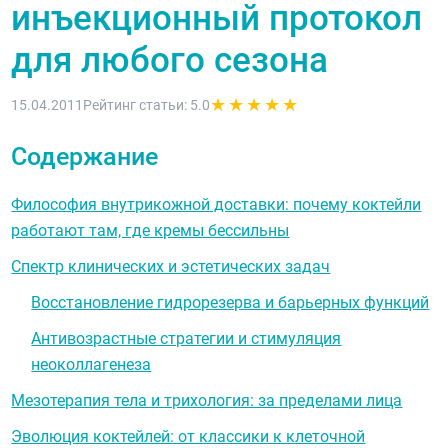
инъекционный протокол
для любого сезона
★
★
★
★
★
15.04.2011
Рейтинг статьи: 5.0
Содержание
Философия внутрикожной доставки: почему коктейли
работают там, где кремы бессильны
Спектр клинических и эстетических задач
Восстановление гидрорезерва и барьерных функций
Антивозрастные стратегии и стимуляция
неоколлагенеза
Мезотерапия тела и трихология: за пределами лица
Эволюция коктейлей: от классики к клеточной