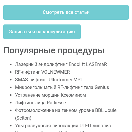
Смотреть все статьи
Записаться на консультацию
Популярные процедуры
Лазерный эндолифтинг Endolift LASEmaR
RF-лифтинг VOLNEWMER
SMAS-лифтинг Ultraformer MPT
Микроигольчатый RF-лифтинг тела Genius
Устранение морщин Ксеомином
Лифтинг лица Radiesse
Фотоомоложение на генном уровне BBL Joule
(Sciton)
Ультразвуковая липосакция ULFIT-липолиз