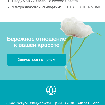
Неодимовый лазер Hollywood Spectra
Ультразвуковой RF-лифтинг BTL EXILIS ULTRA 360
Бережное отношение
к вашей красоте
Записаться на прием
О нас
Услуги
Специалисты
Цены
Акции
Галерея
Блог