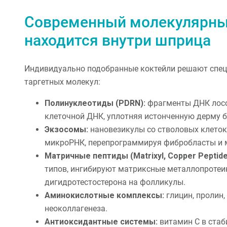
Современный молекулярный
находится внутри шприца
Индивидуально подобранные коктейли решают спец
таргетных молекул:
Полинуклеотиды (PDRN):
фрагменты ДНК лосо
клеточной ДНК, уплотняя истонченную дерму б
Экзосомы:
нановезикулы со стволовых клеток
микроРНК, перепрограммируя фибробласты и м
Матричные пептиды (Matrixyl, Copper Peptide
типов, ингибируют матриксные металлопротеи
дигидротестостерона на фолликулы.
Аминокислотные комплексы:
глицин, пролин,
неоколлагенеза.
Антиоксидантные системы:
витамин С в стаб