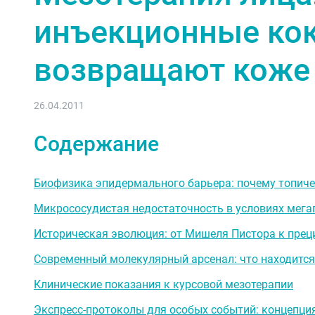
инъекционные ко
возвращают коже
26.04.2011
Содержание
Биофизика эпидермального барьера: почему топиче
Микрососудистая недостаточность в условиях мега
Историческая эволюция: от Мишеля Пистора к прец
Современный молекулярный арсенал: что находится
Клинические показания к курсовой мезотерапии
Экспресс-протоколы для особых событий: концепция 