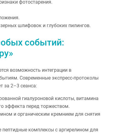
ризнаки фотостарения.
ложения.
азерных шлифовок и глубоких пилингов.
собых событий:
py»
тся возможность интеграции в
бытиям. Современные экспресс-протоколы
 за 2–3 сеанса:
ованной гиалуроновой кислоты, витамина
го эффекта перед торжеством.
ином и органическим кремнием для снятия
 пептидные комплексы с аргирелином для