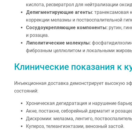
кислота, ресвератрол для нейтрализации оксид
Депигментирующие агенты:
транексамовая к
коррекции мелазмы и поствоспалительной гип
Сосудоукрепляющие компоненты:
рутин, гин
и розацеа.
Липолитические молекулы:
фосфатидилхолин,
фиброзным целлюлитом и локальными жиров
Клинические показания к к
Инъекционная доставка демонстрирует высокую эф
состояний:
Хроническая дегидратация и нарушение барье
Акне, постакне, себорейный дерматит и розацеа
Дисхромии: мелазма, лентиго, поствоспалител
Купероз, телеангиэктазии, венозный застой.