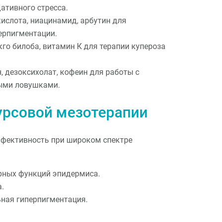
ативного стресса.
ислота, ниацинамид, арбутин для
ерпигментации.
кго билоба, витамин К для терапии купероза
 дезоксихолат, кофеин для работы с
ыми ловушками.
урсовой мезотерапии
фективность при широком спектре
рных функций эпидермиса.
.
ьная гиперпигментация.