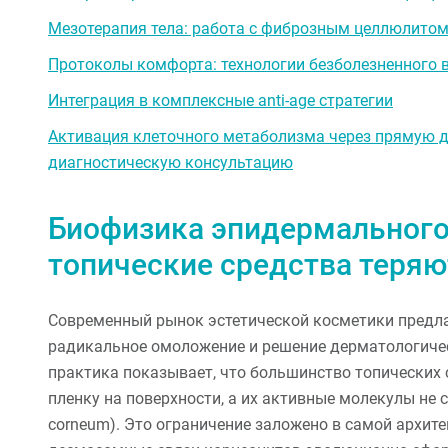
Мезотерапия тела: работа с фиброзным целлюлитом
Протоколы комфорта: технологии безболезненного 
Интеграция в комплексные anti-age стратегии
Активация клеточного метаболизма через прямую д
диагностическую консультацию
Биофизика эпидермального
топические средства теря
Современный рынок эстетической косметики предл
радикальное омоложение и решение дерматологиче
практика показывает, что большинство топически
пленку на поверхности, а их активные молекулы не 
corneum). Это ограничение заложено в самой архит