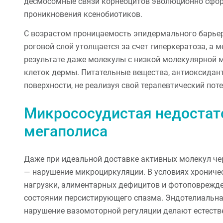
десмосомные связи корнеоцитов эволюционно сфо
проникновения ксенобиотиков.
С возрастом проницаемость эпидермального барье
роговой слой утолщается за счет гиперкератоза, а 
результате даже молекулы с низкой молекулярной м
клеток дермы. Питательные вещества, антиоксидан
поверхности, не реализуя свой терапевтический пот
Микрососудистая недостат
мегаполиса
Даже при идеальной доставке активных молекул че
— нарушение микроциркуляции. В условиях хроничес
нагрузки, алиментарных дефицитов и фотоповрежде
состоянии персистирующего спазма. Эндотелиальна
нарушение вазомоторной регуляции делают естеств