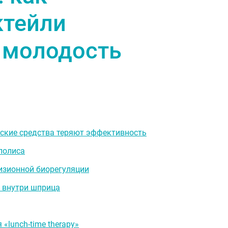
ктейли
 молодость
ские средства теряют эффективность
полиса
изионной биорегуляции
 внутри шприца
«lunch-time therapy»