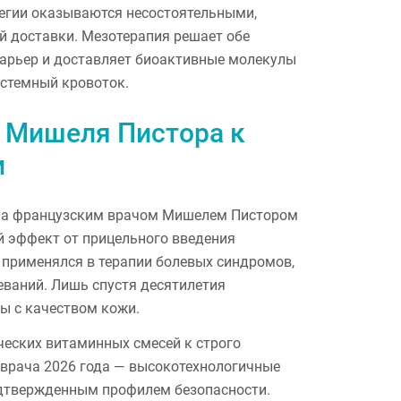
тегии оказываются несостоятельными,
 доставки. Мезотерапия решает обе
арьер и доставляет биоактивные молекулы
истемный кровоток.
т Мишеля Пистора к
и
на французским врачом Мишелем Пистором
ый эффект от прицельного введения
 применялся в терапии болевых синдромов,
еваний. Лишь спустя десятилетия
ы с качеством кожи.
еских витаминных смесей к строго
 врача 2026 года — высокотехнологичные
дтвержденным профилем безопасности.