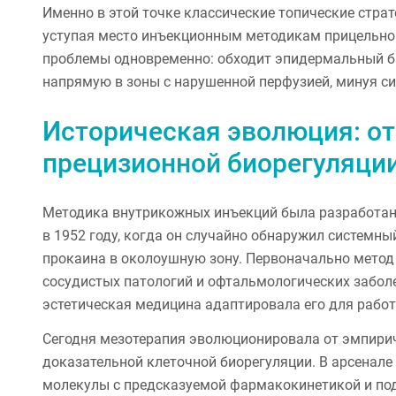
Именно в этой точке классические топические стра
уступая место инъекционным методикам прицельной
проблемы одновременно: обходит эпидермальный б
напрямую в зоны с нарушенной перфузией, минуя с
Историческая эволюция: о
прецизионной биорегуляци
Методика внутрикожных инъекций была разработа
в 1952 году, когда он случайно обнаружил системн
прокаина в околоушную зону. Первоначально метод
сосудистых патологий и офтальмологических забол
эстетическая медицина адаптировала его для работ
Сегодня мезотерапия эволюционировала от эмпирич
доказательной клеточной биорегуляции. В арсенале
молекулы с предсказуемой фармакокинетикой и по