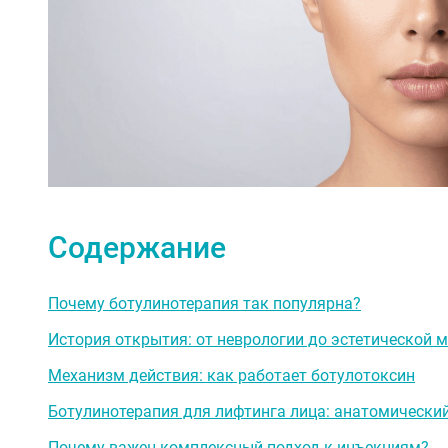
Содержание
Почему ботулинотерапия так популярна?
История открытия: от неврологии до эстетической 
Механизм действия: как работает ботулотоксин
Ботулинотерапия для лифтинга лица: анатомически
Почему важен комплексный подход к инъекциям?