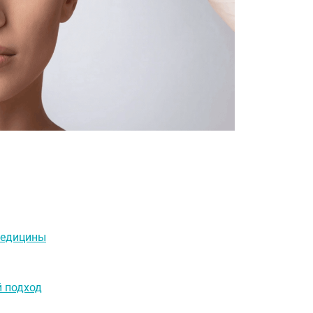
медицины
й подход