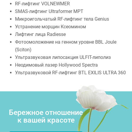
RF-лифтинг VOLNEWMER
SMAS-лифтинг Ultraformer MPT
Микроигольчатый RF-лифтинг тела Genius
Устранение морщин Ксеомином
Лифтинг лица Radiesse
Фотоомоложение на генном уровне BBL Joule
(Sciton)
Ультразвуковая липосакция ULFIT-липолиз
Неодимовый лазер Hollywood Spectra
Ультразвуковой RF-лифтинг BTL EXILIS ULTRA 360
Бережное отношение
к вашей красоте