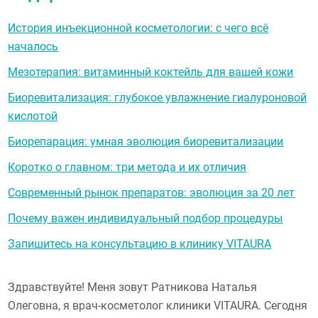
История инъекционной косметологии: с чего всё
началось
Мезотерапия: витаминный коктейль для вашей кожи
Биоревитализация: глубокое увлажнение гиалуроновой
кислотой
Биорепарация: умная эволюция биоревитализации
Коротко о главном: три метода и их отличия
Современный рынок препаратов: эволюция за 20 лет
Почему важен индивидуальный подбор процедуры
Запишитесь на консультацию в клинику VITAURA
Здравствуйте! Меня зовут Ратникова Наталья
Олеговна, я врач-косметолог клиники VITAURA. Сегодня