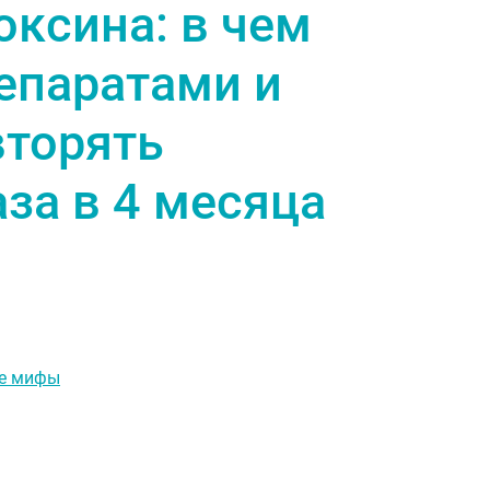
оксина: в чем
епаратами и
вторять
за в 4 месяца
ые мифы