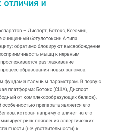
 отличия и
епаратов – Диспорт, Ботокс, Ксеомин,
ве очищенный ботулотоксин А-типа.
нципу: обратимо блокируют высвобождение
 восприимчивость мышц к нервным
 прослеживается разглаживание
процесс образования новых заломов.
им фундаментальным параметрам. В первую
кая платформа: Ботокс (США), Диспорт
ободный от комплексообразующих белков),
й особенностью препарата является его
белков, которая напрямую влияет на его
мизирует риск появления аллергических
тентности (нечувствительности) к