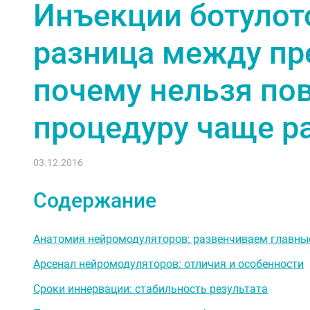
Инъекции ботулот
разница между пр
почему нельзя по
процедуру чаще ра
03.12.2016
Содержание
Анатомия нейромодуляторов: развенчиваем главн
Арсенал нейромодуляторов: отличия и особенности
Сроки иннервации: стабильность результата