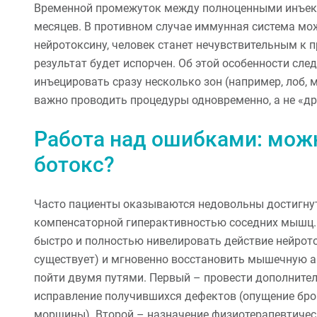
Временной промежуток между полноценными инъекц
месяцев. В противном случае иммунная система мо
нейротоксину, человек станет нечувствительным к 
результат будет испорчен. Об этой особенности сл
инъецировать сразу несколько зон (например, лоб, 
важно проводить процедуры одновременно, а не «др
Работа над ошибками: можн
ботокс?
Часто пациенты оказываются недовольны достигну
компенсаторной гиперактивностью соседних мышц. В
быстро и полностью нивелировать действие нейрото
существует) и мгновенно восстановить мышечную а
пойти двумя путями. Первый – провести дополните
исправление получившихся дефектов (опущение бро
морщины). Второй – назначение физиотерапевтичес