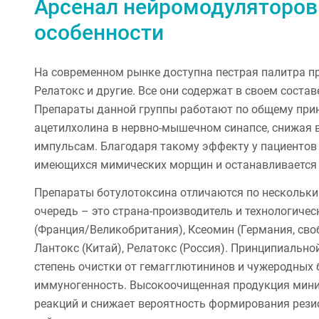
Арсенал нейромодуляторов:
особенности
На современном рынке доступна пестрая палитра пр
Релатокс и другие. Все они содержат в своем соста
Препараты данной группы работают по общему при
ацетилхолина в нервно-мышечном синапсе, снижая
импульсам. Благодаря такому эффекту у пациентов
имеющихся мимических морщин и останавливается 
Препараты ботулотоксина отличаются по нескольк
очередь – это страна-производитель и технологичес
(Франция/Великобритания), Ксеомин (Германия, св
Лантокс (Китай), Релатокс (Россия). Принципиально
степень очистки от гемагглютининов и чужеродных 
иммуногенность. Высокоочищенная продукция мини
реакций и снижает вероятность формирования резис