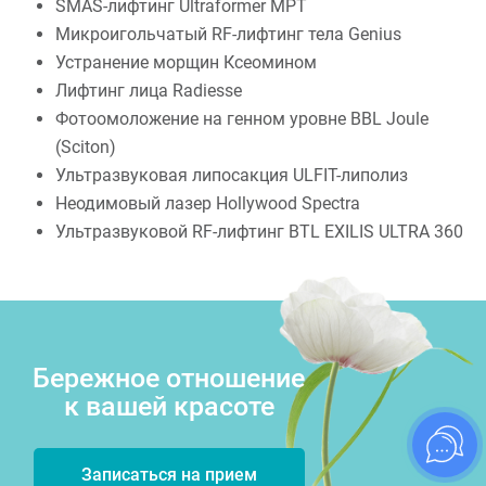
SMAS-лифтинг Ultraformer MPT
Микроигольчатый RF-лифтинг тела Genius
Устранение морщин Ксеомином
Лифтинг лица Radiesse
Фотоомоложение на генном уровне BBL Joule
(Sciton)
Ультразвуковая липосакция ULFIT-липолиз
Неодимовый лазер Hollywood Spectra
Ультразвуковой RF-лифтинг BTL EXILIS ULTRA 360
Бережное отношение
к вашей красоте
Записаться на прием