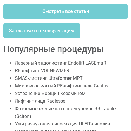
Смотреть все статьи
Записаться на консультацию
Популярные процедуры
Лазерный эндолифтинг Endolift LASEmaR
RF-лифтинг VOLNEWMER
SMAS-лифтинг Ultraformer MPT
Микроигольчатый RF-лифтинг тела Genius
Устранение морщин Ксеомином
Лифтинг лица Radiesse
Фотоомоложение на генном уровне BBL Joule
(Sciton)
Ультразвуковая липосакция ULFIT-липолиз